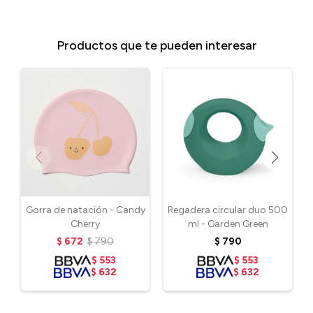
Productos que te pueden interesar
Gorra de natación - Candy
Regadera circular duo 500
Cherry
ml - Garden Green
$
672
$
790
$
790
$
553
$
553
$
632
$
632