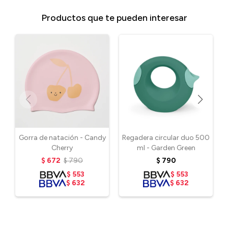
Productos que te pueden interesar
Gorra de natación - Candy
Regadera circular duo 500
Cherry
ml - Garden Green
$
672
$
790
$
790
$
553
$
553
$
632
$
632