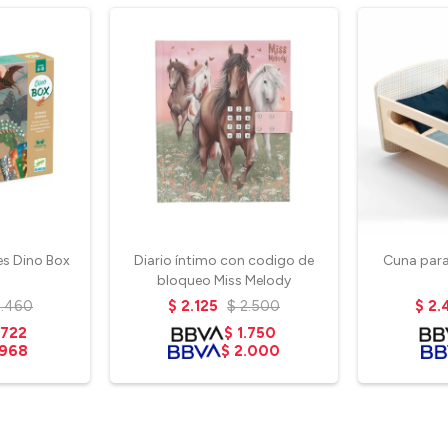
es Dino Box
Diario íntimo con codigo de
Cuna para
bloqueo Miss Melody
2.460
$
2.125
$
2.500
$
2.
.722
$
1.750
.968
$
2.000