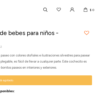
$
0
de bebes para niños -
42
 paseo con colores otoñales e ilustraciones silvestres para pasear
plegable, es fácil de llevar a cualquier parte. Este cochecito es
e bonitos paseos en interiores y exteriores.
stá agotado.
sponibles: