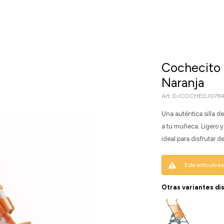
Cochecito 
Naranja
DJCOCHEDJ078
Una auténtica silla de
a tu muñeca. Ligero y 
ideal para disfrutar d
Este artículo e
Otras variantes di