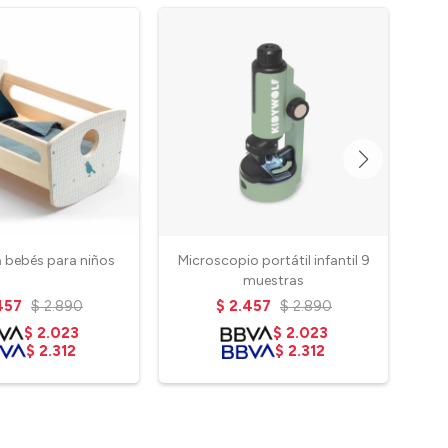
 bebés para niños
Microscopio portátil infantil 9
L
muestras
457
$
2.890
$
2.457
$
2.890
$
2.023
$
2.023
$
2.312
$
2.312