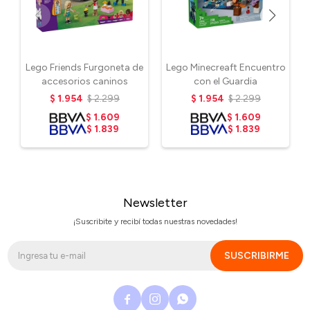
Lego Friends Furgoneta de
Lego Minecreaft Encuentro
accesorios caninos
con el Guardia
$
1.954
$
2.299
$
1.954
$
2.299
$
1.609
$
1.609
$
1.839
$
1.839
Newsletter
¡Suscribite y recibí todas nuestras novedades!
SUSCRIBIRME


