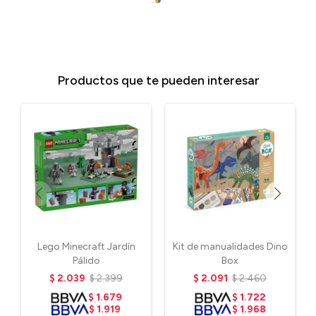
Productos que te pueden interesar
Lego Minecraft Jardín
Kit de manualidades Dino
Pálido
Box
$
2.039
$
2.399
$
2.091
$
2.460
$
1.679
$
1.722
$
1.919
$
1.968