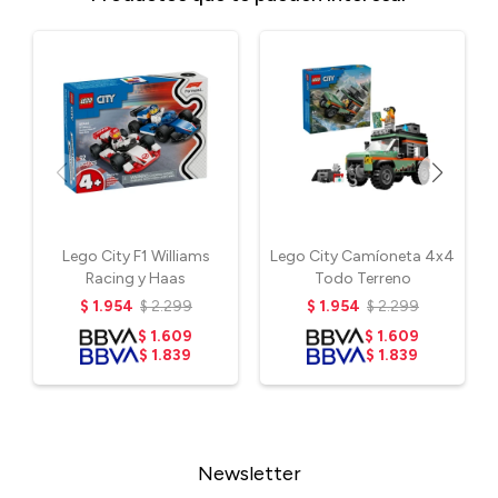
Lego City F1 Williams
Lego City Camíoneta 4x4
Racing y Haas
Todo Terreno
$
1.954
$
2.299
$
1.954
$
2.299
$
1.609
$
1.609
$
1.839
$
1.839
Newsletter