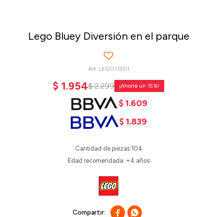
Lego Bluey Diversión en el parque
LEGO11201
$
1.954
$
2.299
15
$
1.609
$
1.839
Cantidad de piezas 104
Edad recomendada: +4 años

