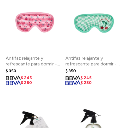
Antifaz relajante y
Antifaz relajante y
refrescante para dormir -
refrescante para dormir -
Rosa
Verde
$
350
$
350
$
245
$
245
$
280
$
280