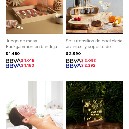
Juego de mesa
Set utensilios de cocteleria
Backgammon en bandeja
ac. inoxi. y soporte de
Bambú
$
1.450
$
2.990
$
1.015
$
2.093
$
1.160
$
2.392