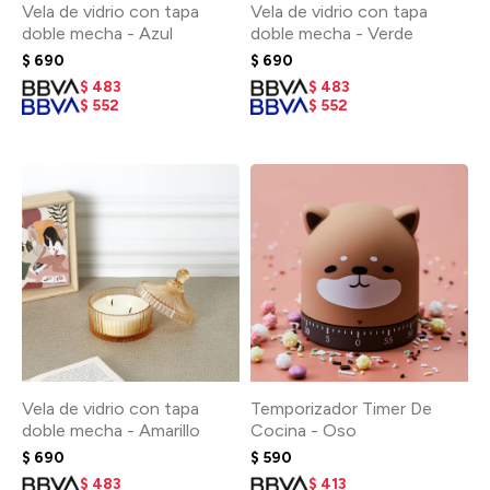
Vela de vidrio con tapa
Vela de vidrio con tapa
doble mecha - Azul
doble mecha - Verde
$
690
$
690
$
483
$
483
$
552
$
552
Vela de vidrio con tapa
Temporizador Timer De
doble mecha - Amarillo
Cocina - Oso
$
690
$
590
$
483
$
413