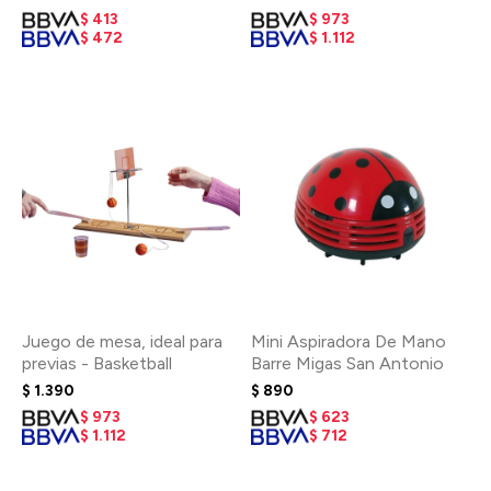
$
413
$
973
$
472
$
1.112
Juego de mesa, ideal para
Mini Aspiradora De Mano
previas - Basketball
Barre Migas San Antonio
$
1.390
$
890
$
973
$
623
$
1.112
$
712