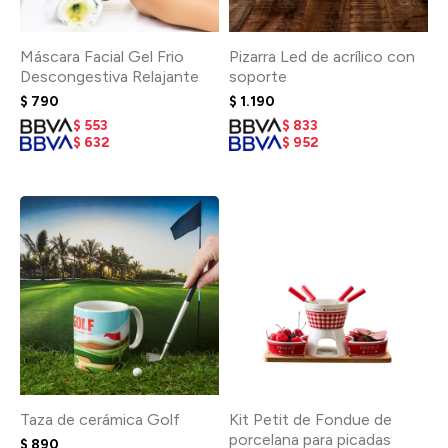
Máscara Facial Gel Frio
Pizarra Led de acrílico con
Descongestiva Relajante
soporte
$
790
$
1.190
$
553
$
833
$
632
$
952
Taza de cerámica Golf
Kit Petit de Fondue de
porcelana para picadas
$
890