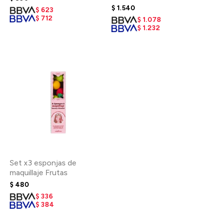
$
1.540
$
623
$
712
$
1.078
$
1.232
Set x3 esponjas de
maquillaje Frutas
$
480
$
336
$
384