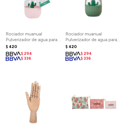
Rociador muanual
Rociador muanual
Pulverizador de agua para
Pulverizador de agua para
plantas - Rosa
plantas - Verde
$
420
$
420
$
294
$
294
$
336
$
336