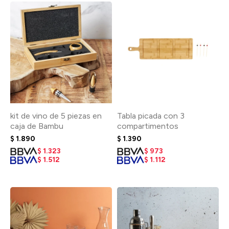
kit de vino de 5 piezas en
Tabla picada con 3
caja de Bambu
compartimentos
$
1.890
$
1.390
$
1.323
$
973
$
1.512
$
1.112