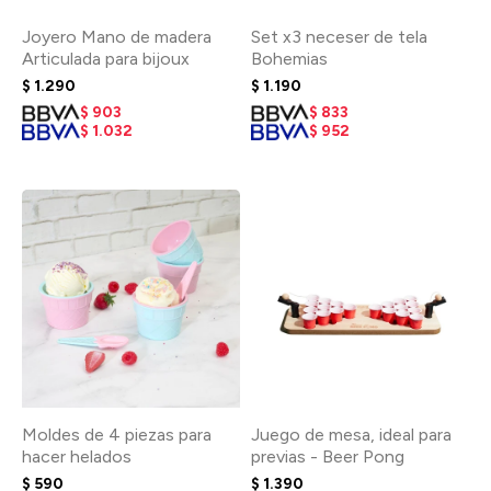
Joyero Mano de madera
Set x3 neceser de tela
Articulada para bijoux
Bohemias
$
1.290
$
1.190
$
903
$
833
$
1.032
$
952
Moldes de 4 piezas para
Juego de mesa, ideal para
hacer helados
previas - Beer Pong
$
590
$
1.390