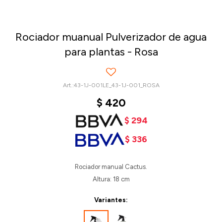
Rociador muanual Pulverizador de agua
para plantas - Rosa
43-1J-001LE_43-1J-001_ROSA
$
420
$
294
$
336
Rociador manual Cactus.
Altura: 18 cm
Variantes: