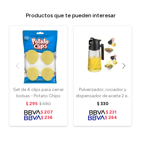
Productos que te pueden interesar
Set de 4 clips para cerrar
Pulverizador, rociador y
bolsas - Potato Chips
dispensador de aceite 2 en
1
$
295
$
590
$
330
$
207
$
231
$
236
$
264