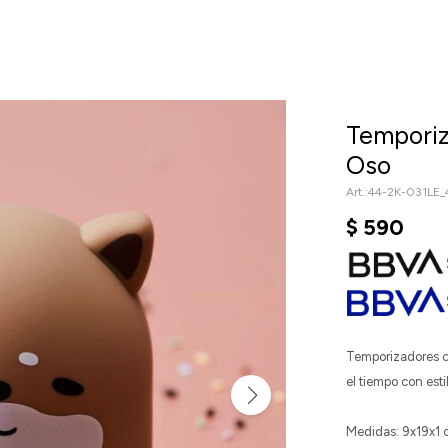
Temporiz
Oso
44-2K-031LE
$
590
Temporizadores co
el tiempo con esti
Medidas: 9x19x1