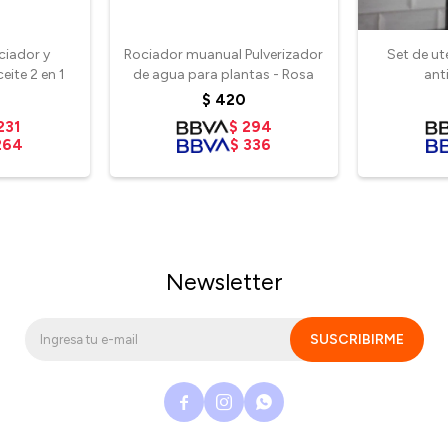
ociador y
Rociador muanual Pulverizador
Set de ut
eite 2 en 1
de agua para plantas - Rosa
ant
$
420
231
$
294
264
$
336
Newsletter
SUSCRIBIRME


