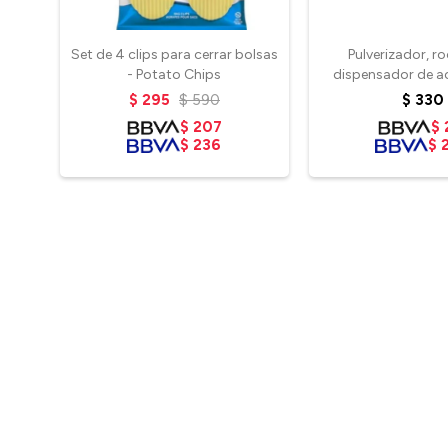
Set de 4 clips para cerrar bolsas
Pulverizador, r
- Potato Chips
dispensador de ac
$
295
$
590
$
330
$
207
$
$
236
$