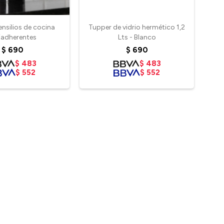
ensilios de cocina
Tupper de vidrio hermético 1,2
iadherentes
Lts - Blanco
$
690
$
690
$
483
$
483
$
552
$
552