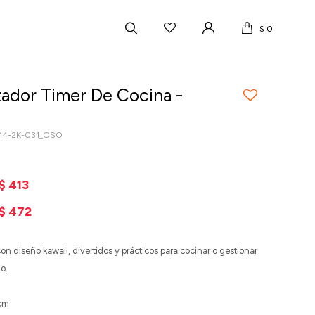
$
0
ador Timer De Cocina -
_44-2K-031_OSO
$
413
$
472
n diseño kawaii, divertidos y prácticos para cocinar o gestionar
lo.
 cm