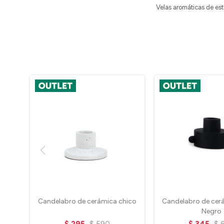
Velas aromáticas de est
Candelabro de cerámica chico
Candelabro de cerá
Negro
$
295
$
590
$
345
$