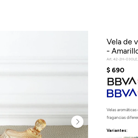
Vela de 
- Amarill
42-2H-030LE
$
690
Velas aromáticas 
fragancias difere
Variantes: