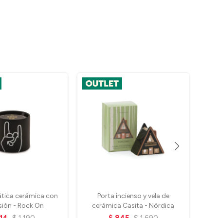
ática cerámica con
Porta incienso y vela de
Vel
sión - Rock On
cerámica Casita - Nórdica
14
$
1.190
$
845
$
1.690