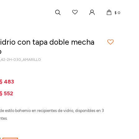
$
0
vidrio con tapa doble mecha
o
_42-2H-030_AMARILLO
$
483
$
552
de estilo bohemio en recipientes de vidrio, disponibles en 3
ntes.