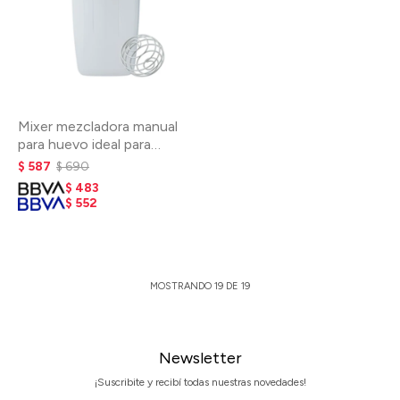
Mixer mezcladora manual
para huevo ideal para
omelette
$
587
$
690
$
483
$
552
MOSTRANDO
19
DE
19
Newsletter
¡Suscribite y recibí todas nuestras novedades!