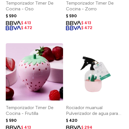
Temporizador Timer De
Temporizador Timer De
Cocina - Oso
Cocina - Zorro
$
590
$
590
$
413
$
413
$
472
$
472
Temporizador Timer De
Rociador muanual
Cocina - Frutilla
Pulverizador de agua para
plantas - Rosa
$
590
$
420
$
413
$
294