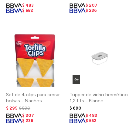
$
483
$
207
$
552
$
236
Set de 4 clips para cerrar
Tupper de vidrio hermético
bolsas - Nachos
1,2 Lts - Blanco
$
295
$
590
$
690
$
207
$
483
$
236
$
552