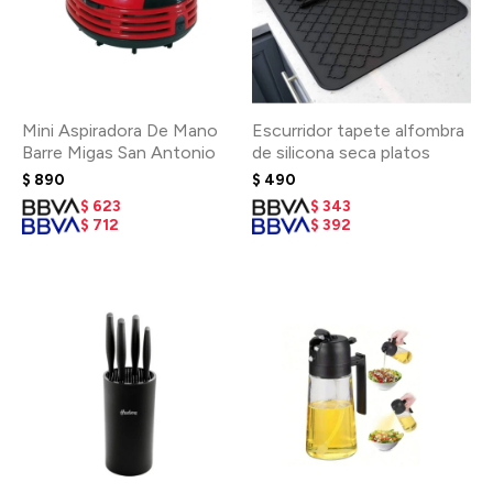
Mini Aspiradora De Mano
Escurridor tapete alfombra
Barre Migas San Antonio
de silicona seca platos
$
890
$
490
$
623
$
343
$
712
$
392