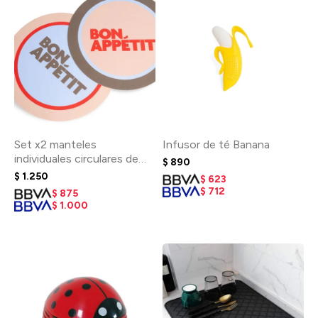
Set x2 manteles
Infusor de té Banana
individuales circulares de
$
890
PVC Bon Appetit
$
1.250
$
623
$
712
$
875
$
1.000