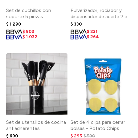
Set de cuchillos con
Pulverizador, rociador y
soporte 5 piezas
dispensador de aceite 2 en
1
$
1.290
$
330
$
903
$
231
$
1.032
$
264
Set de utensilios de cocina
Set de 4 clips para cerrar
antiadherentes
bolsas - Potato Chips
$
690
$
295
$
590