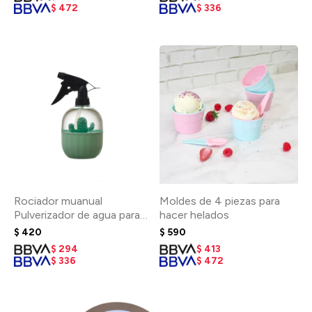
$
472
$
336
Rociador muanual
Moldes de 4 piezas para
Pulverizador de agua para
hacer helados
plantas - Verde
$
420
$
590
$
294
$
413
$
336
$
472