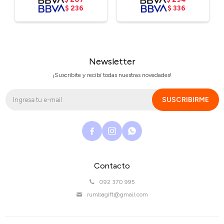
$
236
$
336
Newsletter
¡Suscribite y recibí todas nuestras novedades!
SUSCRIBIRME



Contacto
092 370 995
rumbagift@gmail.com