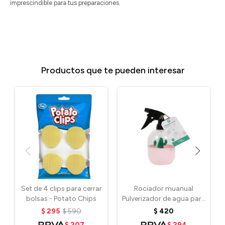
imprescindible para tus preparaciones.
Productos que te pueden interesar
Set de 4 clips para cerrar
Rociador muanual
bolsas - Potato Chips
Pulverizador de agua para
plantas - Rosa
$
295
$
590
$
420
$
207
$
294