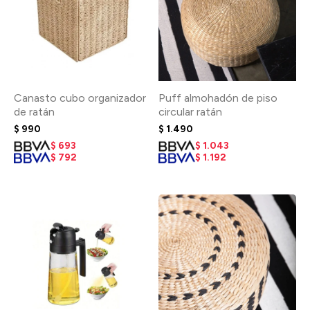
Canasto cubo organizador
Puff almohadón de piso
de ratán
circular ratán
$
990
$
1.490
$
693
$
1.043
$
792
$
1.192