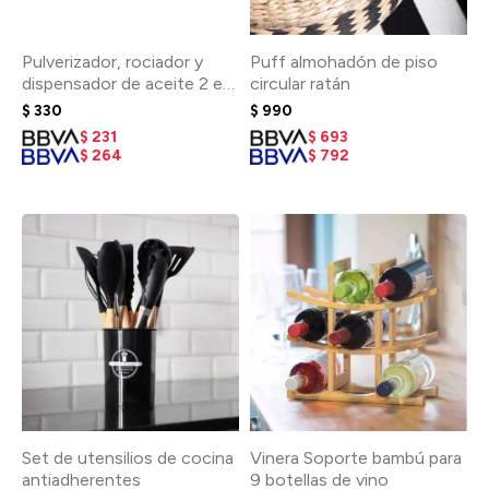
Pulverizador, rociador y
Puff almohadón de piso
dispensador de aceite 2 en
circular ratán
1
$
330
$
990
$
231
$
693
$
264
$
792
Set de utensilios de cocina
Vinera Soporte bambú para
antiadherentes
9 botellas de vino