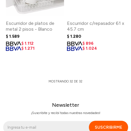
Escurridor de platos de
Escurridor c/repasador 61 x
metal 2 pisos - Blanco
45.7 cm
$
1.589
$
1.280
$
1.112
$
896
$
1.271
$
1.024
MOSTRANDO
32
DE
32
Newsletter
¡Suscribite y recibí todas nuestras novedades!
SUSCRIBIRME