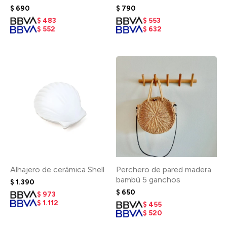
$
690
$
790
$
483
$
553
$
552
$
632
Alhajero de cerámica Shell
Perchero de pared madera
bambú 5 ganchos
$
1.390
$
650
$
973
$
1.112
$
455
$
520