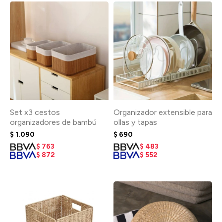
Set x3 cestos
Organizador extensible para
organizadores de bambú
ollas y tapas
$
1.090
$
690
$
763
$
483
$
872
$
552