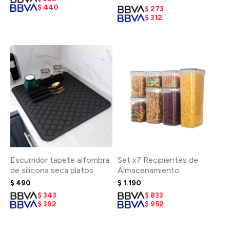
$
440
$
273
$
312
Escurridor tapete alfombra
Set x7 Recipientes de
de silicona seca platos
Almacenamiento
$
490
$
1.190
$
343
$
833
$
392
$
952