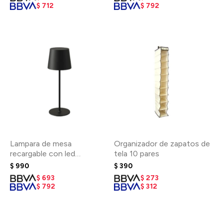
$
712
$
792
Lampara de mesa
Organizador de zapatos de
recargable con led
tela 10 pares
integrado Grande Negra
$
990
$
390
$
693
$
273
$
792
$
312