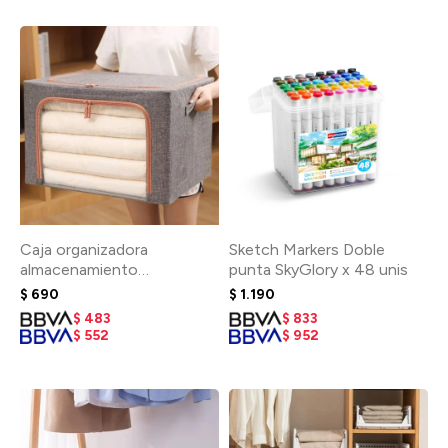
Caja organizadora
Sketch Markers Doble
almacenamiento
punta SkyGlory x 48 unis
transparente con cierre
$
690
$
1.190
$
483
$
833
$
552
$
952