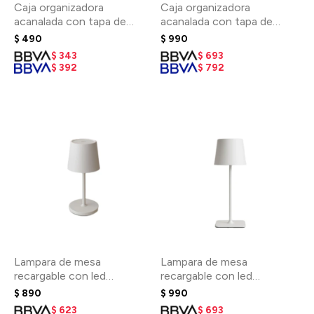
Caja organizadora
Caja organizadora
acanalada con tapa de
acanalada con tapa de
Bambu 26,5 x 17,5 x 13cm -
bambu 35,5 x 26,5 x
$
490
$
990
Blanco
22,5cm - Blanco
$
343
$
693
$
392
$
792
Lampara de mesa
Lampara de mesa
recargable con led
recargable con led
integrado chica
integrado grande Blanca
$
890
$
990
$
623
$
693