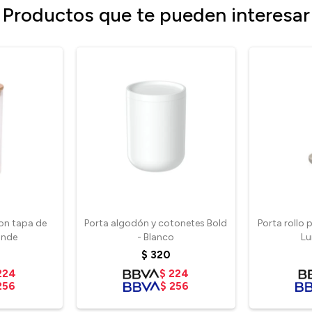
Productos que te pueden interesar
con tapa de
Porta algodón y cotonetes Bold
Porta rollo 
ande
- Blanco
Lu
$
320
224
$
224
256
$
256