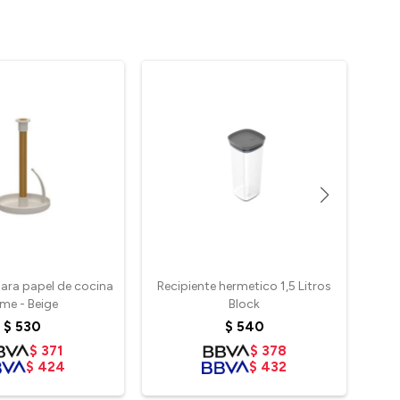
para papel de cocina
Recipiente hermetico 1,5 Litros
Di
me - Beige
Block
$
530
$
540
$
371
$
378
$
424
$
432