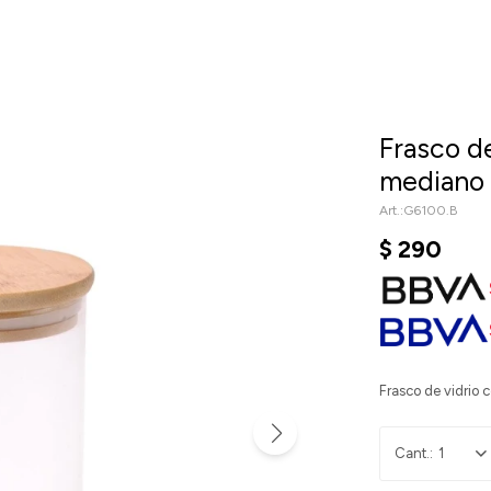
Frasco d
mediano
G6100.B
$
290
Frasco de vidrio
1