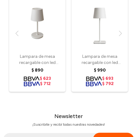
Lampara de mesa
Lampara de mesa
recargable con led
recargable con led
integrado chica
integrado grande Blanca
$
890
$
990
$
623
$
693
$
712
$
792
Newsletter
¡Suscribite y recibí todas nuestras novedades!