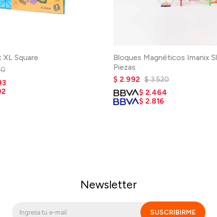
x XL Square
Bloques Magnéticos Imanix Sl
Piezas
90
$
2.992
$
3.520
93
92
$
2.464
$
2.816
Newsletter
SUSCRIBIRME