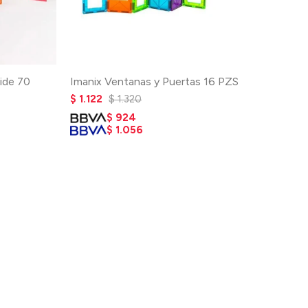
ide 70
Imanix Ventanas y Puertas 16 PZS
$
1.122
$
1.320
$
924
$
1.056