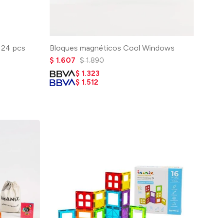
 24 pcs
Bloques magnéticos Cool Windows
$
1.607
$
1.890
$
1.323
$
1.512