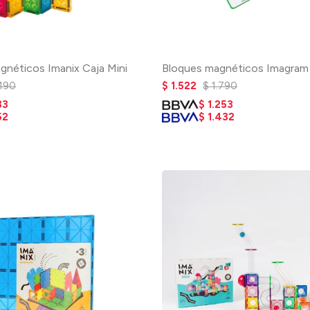
gnéticos Imanix Caja Mini
Bloques magnéticos Imagram
.190
$
1.522
$
1.790
33
$
1.253
52
$
1.432