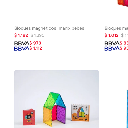
Bloques magnéticos Imanix bebés
Bloques ma
$
1.182
$
1.390
$
1.012
$
1
$
973
$
8
$
1.112
$
9