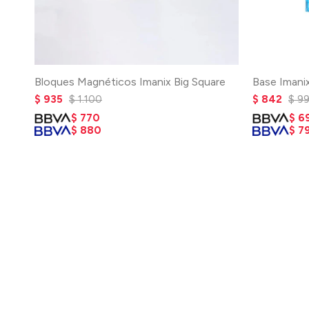
Bloques Magnéticos Imanix Big Square
Base Imani
$
935
$
1.100
$
842
$
9
$
770
$
6
$
880
$
7