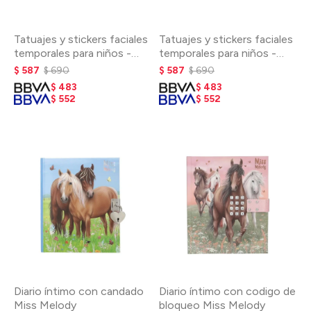
Tatuajes y stickers faciales
Tatuajes y stickers faciales
temporales para niños -
temporales para niños -
Superhéroes
Fantasía
$
587
$
690
$
587
$
690
$
483
$
483
$
552
$
552
Diario íntimo con candado
Diario íntimo con codigo de
Miss Melody
bloqueo Miss Melody