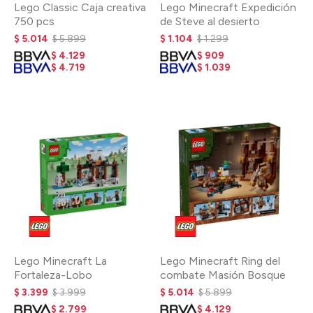
Lego Classic Caja creativa
Lego Minecraft Expedición
750 pcs
de Steve al desierto
$
5.014
$
5.899
$
1.104
$
1.299
$
4.129
$
909
$
4.719
$
1.039
Lego Minecraft La
Lego Minecraft Ring del
Fortaleza-Lobo
combate Masión Bosque
$
3.399
$
3.999
$
5.014
$
5.899
$
2.799
$
4.129