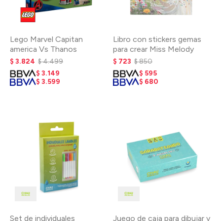
Lego Marvel Capitan
Libro con stickers gemas
america Vs Thanos
para crear Miss Melody
$
3.824
$
4.499
$
723
$
850
$
3.149
$
595
$
3.599
$
680
Set de individuales
Juego de caja para dibujar y