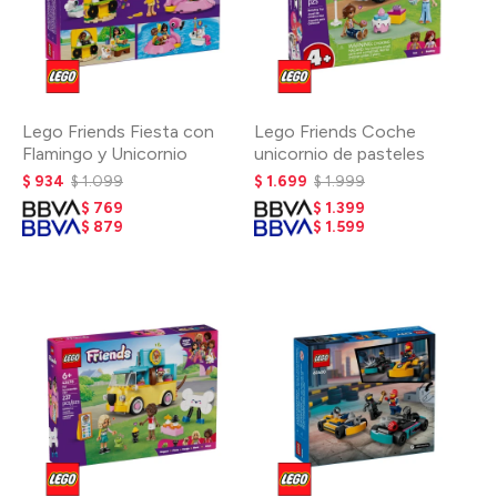
Lego Friends Fiesta con
Lego Friends Coche
Flamingo y Unicornio
unicornio de pasteles
$
934
$
1.099
$
1.699
$
1.999
$
769
$
1.399
$
879
$
1.599