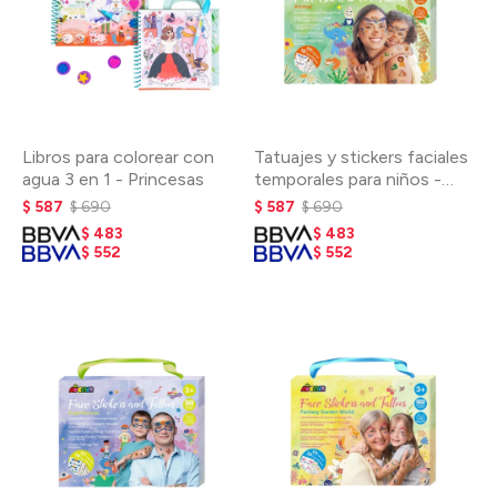
Libros para colorear con
Tatuajes y stickers faciales
agua 3 en 1 - Princesas
temporales para niños -
Animales
$
587
$
690
$
587
$
690
$
483
$
483
$
552
$
552