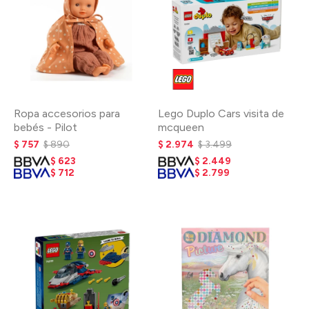
Ropa accesorios para
Lego Duplo Cars visita de
bebés - Pilot
mcqueen
$
757
$
890
$
2.974
$
3.499
$
623
$
2.449
$
712
$
2.799