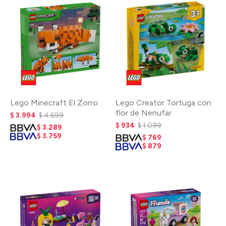
Lego Minecraft El Zorro
Lego Creator Tortuga con
flor de Nenufar
$
3.994
$
4.699
$
934
$
1.099
$
3.289
$
3.759
$
769
$
879