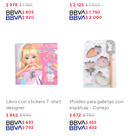
$
978
$
1.150
$
2.125
$
2.500
$
805
$
1.750
$
920
$
2.000
Libro con stickers T-shirt
Moldes para galletas con
designer
espátula - Conejo
$
842
$
990
$
672
$
790
$
693
$
553
$
792
$
632