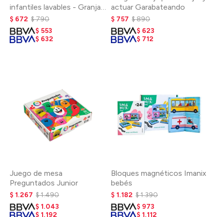
infantiles lavables - Granja
actuar Garabateando
y bajo del mar
$
672
$
790
$
757
$
890
$
553
$
623
$
632
$
712
Juego de mesa
Bloques magnéticos Imanix
Preguntados Junior
bebés
$
1.267
$
1.490
$
1.182
$
1.390
$
1.043
$
973
$
1.192
$
1.112