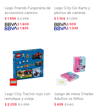
Lego Friends Furgoneta de
Lego City Go Karts y
accesorios caninos
pilotos de carreras
$
1.954
$
2.299
$
1.104
$
1.299
$
1.609
$
909
$
1.839
$
1.039
Lego City Tractor rojo con
Juego de mesa Charlas
remolque y oveja
Adultos vs Niños
$
2.039
$
2.399
$
459
$
540