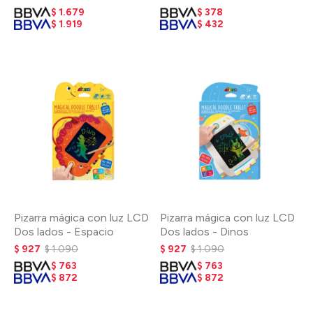
$
1.679
$
378
$
1.919
$
432
Pizarra mágica con luz LCD
Pizarra mágica con luz LCD
Dos lados - Espacio
Dos lados - Dinos
$
927
$
1.090
$
927
$
1.090
$
763
$
763
$
872
$
872