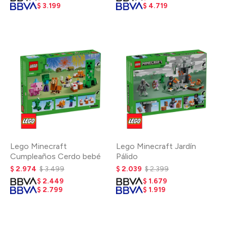
$
3.199
$
4.719
Lego Minecraft
Lego Minecraft Jardín
Cumpleaños Cerdo bebé
Pálido
$
2.974
$
3.499
$
2.039
$
2.399
$
2.449
$
1.679
$
2.799
$
1.919