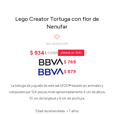
Lego Creator Tortuga con flor de
Nenufar
LEGO31377
$
934
$
1.099
15
$
769
$
879
La tortuga de juguete de este set LEGO® basado en animales y
compuesto por 124 piezas mide aproximadamente 4 cm de altura,
10 cm de longitud y 6 cm de anchura.
Edad recomendada: +7 años