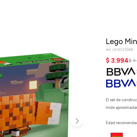
Lego Min
LEGO21588
$
3.994
$
4
El set de constru
mide aproximadam
Edad recomenda