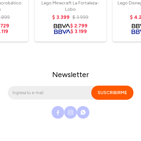
acrobático:
Lego Minecraft La Fortaleza-
Lego Disney
s
Lobo
3.899
$
3.399
$
3.999
$
4.
.729
$
2.799
.119
$
3.199
Newsletter
SUSCRIBIRME


