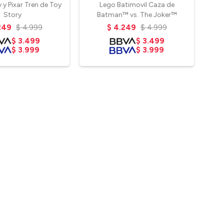
 y Pixar Tren de Toy
Lego Batimovil Caza de
Te
Story
Batman™ vs. The Joker™
249
$
4.999
$
4.249
$
4.999
$
3.499
$
3.499
$
3.999
$
3.999