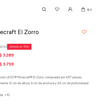
$
0
ecraft El Zorro
.699
15
$
3.289
$
3.759
cción LEGO® Minecraft® El Zorro, compuesto por 497 piezas,
ente 12 cm de altura, 6 cm de anchura y 24 cm de profundidad.
da: +10