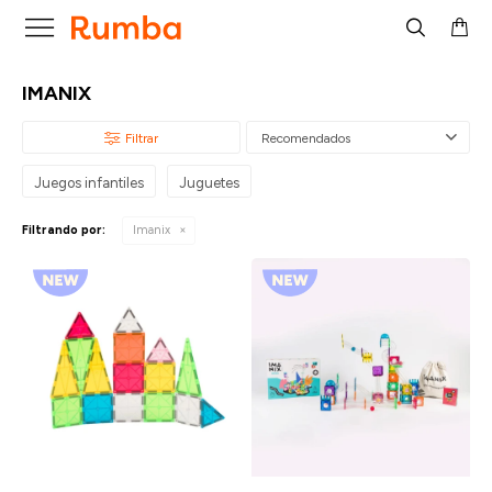

IMANIX
Recomendados
Juegos infantiles
Juguetes
Filtrando por:
Imanix