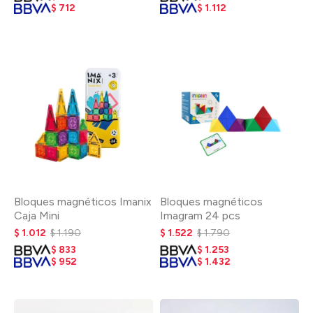
$
712
$
1.112
Bloques magnéticos Imanix
Bloques magnéticos
Caja Mini
Imagram 24 pcs
$
1.012
$
1.190
$
1.522
$
1.790
$
833
$
1.253
$
952
$
1.432