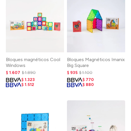
Bloques magnéticos Cool
Bloques Magnéticos Imanix
Windows
Big Square
$
1.607
$
1.890
$
935
$
1.100
$
1.323
$
770
$
1.512
$
880