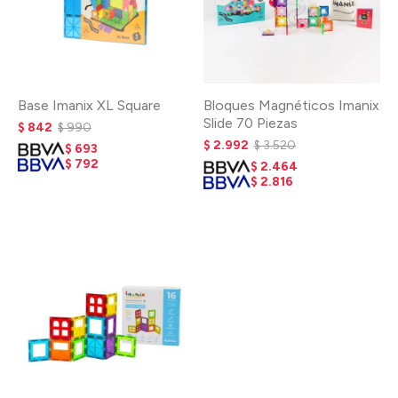
Base Imanix XL Square
Bloques Magnéticos Imanix
Slide 70 Piezas
$
842
$
990
$
2.992
$
3.520
$
693
$
792
$
2.464
$
2.816