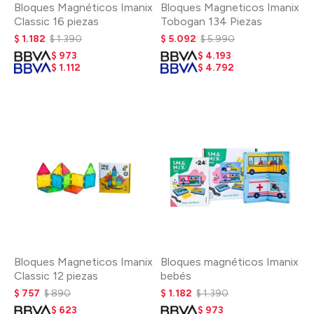
Bloques Magnéticos Imanix
Bloques Magneticos Imanix
Classic 16 piezas
Tobogan 134 Piezas
$
1.182
$
1.390
$
5.092
$
5.990
$
973
$
4.193
$
1.112
$
4.792
Bloques Magneticos Imanix
Bloques magnéticos Imanix
Classic 12 piezas
bebés
$
757
$
890
$
1.182
$
1.390
$
623
$
973