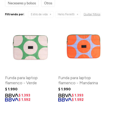
Neceseres y bolsos
Otros
Quitar filtros
Filtrando por:
Estilo de vida
Helio Ferretti
Funda para laptop
Funda para laptop
flamenco - Verde
flamenco - Mandarina
$
1.990
$
1.990
$
1.393
$
1.393
$
1.592
$
1.592