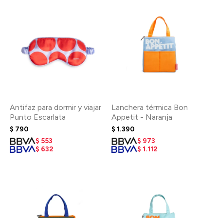
Antifaz para dormir y viajar
Lanchera térmica Bon
Punto Escarlata
Appetit - Naranja
$
790
$
1.390
$
553
$
973
$
632
$
1.112