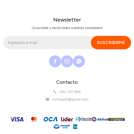
Newsletter
¡Suscribite y recibí todas nuestras novedades!
SUSCRIBIRME



Contacto
092 370 995
rumbagift@gmail.com