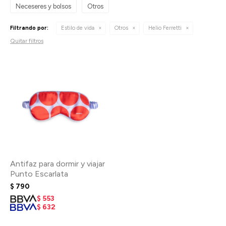
Neceseres y bolsos
Otros
Filtrando por:
Estilo de vida
Otros
Helio Ferretti
Quitar filtros
Antifaz para dormir y viajar
Punto Escarlata
$
790
$
553
$
632