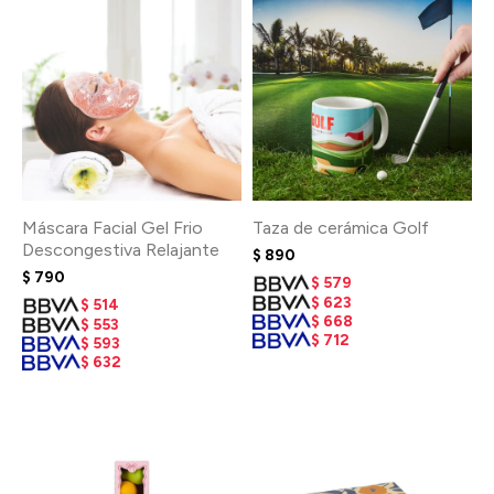
Máscara Facial Gel Frio
Taza de cerámica Golf
Descongestiva Relajante
$
890
$
790
$
579
$
623
$
514
$
668
$
553
$
712
$
593
$
632