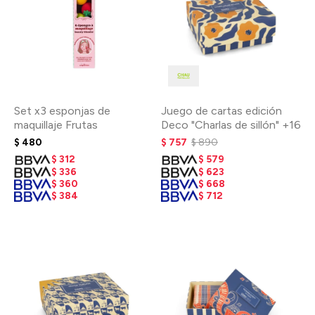
Set x3 esponjas de
Juego de cartas edición
maquillaje Frutas
Deco "Charlas de sillón" +16
$
480
$
757
$
890
$
312
$
579
$
336
$
623
$
360
$
668
$
384
$
712