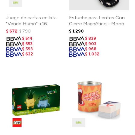
Juego de cartas en lata
Estuche para Lentes Con
"Vende Humo" +16
Cierre Magnético - Moon
$
672
$
790
$
1.290
$
514
$
839
$
553
$
903
$
593
$
968
$
632
$
1.032