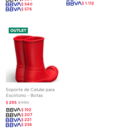
$
1.112
$
540
$
576
Soporte de Celular para
Escritorio - Botas
$
295
$
590
$
192
$
207
$
221
$
236