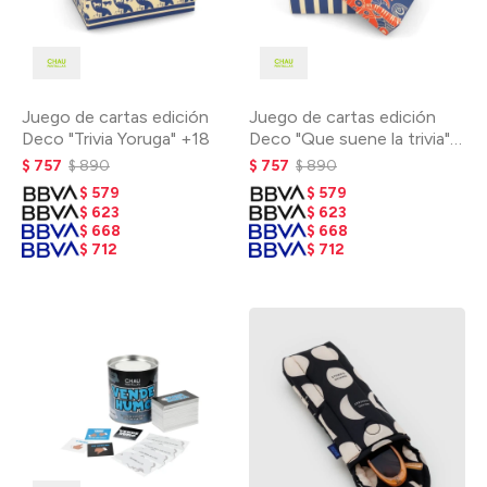
Juego de cartas edición
Juego de cartas edición
Deco "Trivia Yoruga" +18
Deco "Que suene la trivia"
+18
$
757
$
890
$
757
$
890
$
579
$
579
$
623
$
623
$
668
$
668
$
712
$
712