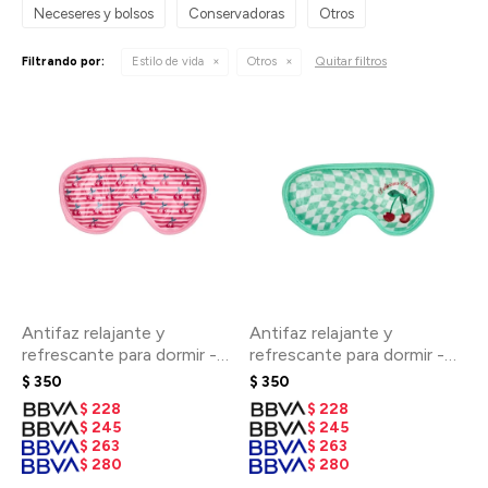
Neceseres y bolsos
Conservadoras
Otros
Quitar filtros
Filtrando por:
Estilo de vida
Otros
Antifaz relajante y
Antifaz relajante y
refrescante para dormir -
refrescante para dormir -
Rosa
Verde
$
350
$
350
$
228
$
228
$
245
$
245
$
263
$
263
$
280
$
280