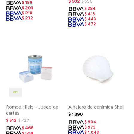
$
502
$
590
$
189
$
203
$
384
$
218
$
413
$
232
$
443
$
472
Rompe Hielo - Juego de
Alhajero de cerámica Shell
cartas
$
1.390
$
612
$
720
$
904
$
973
$
468
$
1.043
$
504