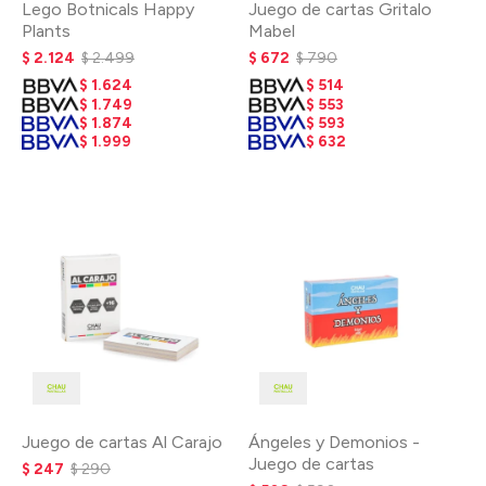
Lego Botnicals Happy
Juego de cartas Gritalo
Plants
Mabel
$
2.124
$
2.499
$
672
$
790
$
1.624
$
514
$
1.749
$
553
$
1.874
$
593
$
1.999
$
632
Juego de cartas Al Carajo
Ángeles y Demonios -
Juego de cartas
$
247
$
290