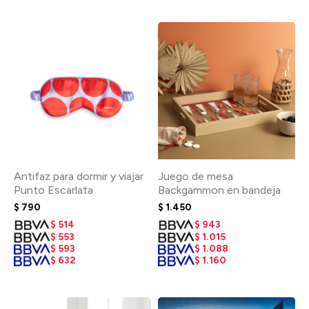
Antifaz para dormir y viajar
Juego de mesa
Punto Escarlata
Backgammon en bandeja
$
790
$
1.450
$
514
$
943
$
553
$
1.015
$
593
$
1.088
$
632
$
1.160