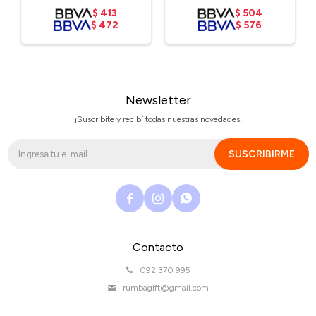
$
413
$
504
$
472
$
576
Newsletter
¡Suscribite y recibí todas nuestras novedades!
SUSCRIBIRME



Contacto
092 370 995
rumbagift@gmail.com