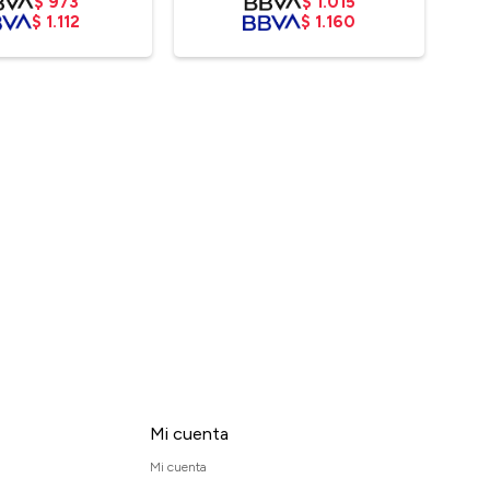
$
973
$
1.015
$
1.112
$
1.160
Mi cuenta
Mi cuenta