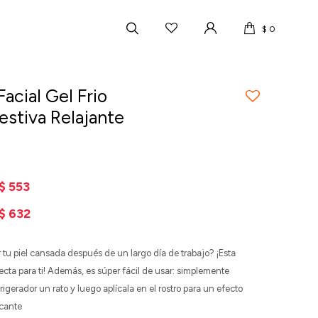
$
0
acial Gel Frio
stiva Relajante
2
$
553
$
632
 tu piel cansada después de un largo día de trabajo? ¡Esta
fecta para ti! Además, es súper fácil de usar: simplemente
rigerador un rato y luego aplícala en el rostro para un efecto
scante