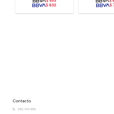
$
553
$
$
632
$
Contacto
092 370 995