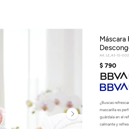
Máscara F
Desconge
LE_43-1S-00
$
790
¿Buscas refrescar
mascarilla es per
guárdala en el ref
calmante y refre