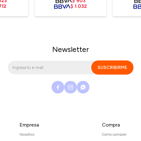
623
$
903
712
$
1.032
Newsletter
SUSCRIBIRME



Empresa
Compra
Nosotros
Como comprar