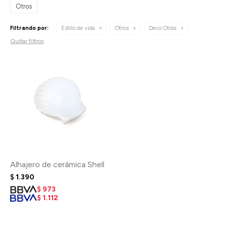
Otros
Filtrando por:
Estilo de vida
Otros
Deco Otras
Quitar filtros
Alhajero de cerámica Shell
$
1.390
$
973
$
1.112