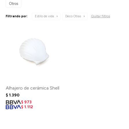
Otros
Quitar filtros
Filtrando por:
Estilo de vida
Deco Otras
Alhajero de cerámica Shell
$
1.390
$
973
$
1.112