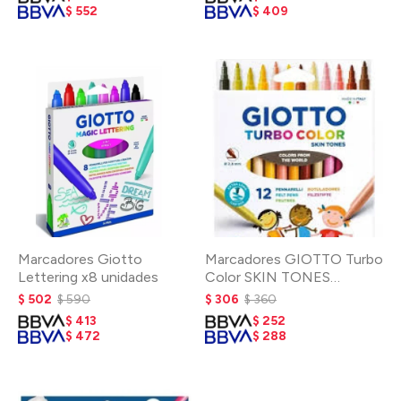
$
552
$
409
Marcadores Giotto
Marcadores GIOTTO Turbo
Lettering x8 unidades
Color SKIN TONES
estuche *12 col.
$
502
$
590
$
306
$
360
$
413
$
252
$
472
$
288