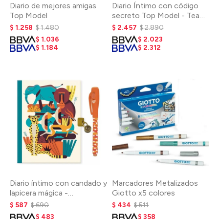
Diario de mejores amigas
Diario Íntimo con código
Top Model
secreto Top Model - Team
Teddy
$
1.258
$
1.480
$
2.457
$
2.890
$
1.036
$
2.023
$
1.184
$
2.312
Diario íntimo con candado y
Marcadores Metalizados
lapicera mágica -
Giotto x5 colores
NARANJA
$
587
$
690
$
434
$
511
$
483
$
358