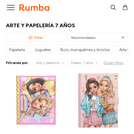

ARTE Y PAPELERÍA 7 AÑOS
Recomendados
Papelería
Juguetes
Bicis, monopatines y triciclos
Arte y p
Quitar filtros
Filtrando por:
Arte y papelería
Edades:
7 años