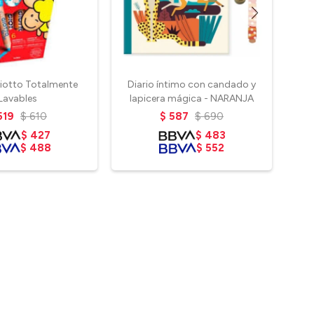
Giotto Totalmente
Diario íntimo con candado y
M
Lavables
lapicera mágica - NARANJA
519
$
610
$
587
$
690
$
427
$
483
$
488
$
552