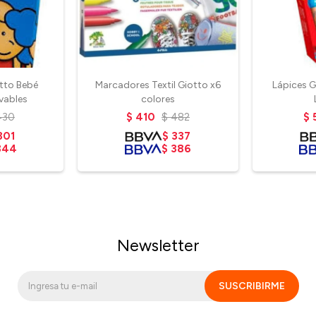
tto Bebé
Marcadores Textil Giotto x6
Lápices 
vables
colores
430
$
410
$
482
$
301
$
337
344
$
386
Newsletter
SUSCRIBIRME