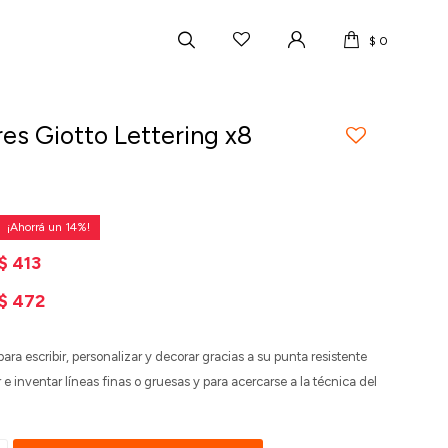
$
0
es Giotto Lettering x8
s
14
$
413
$
472
para escribir, personalizar y decorar gracias a su punta resistente
e inventar líneas finas o gruesas y para acercarse a la técnica del