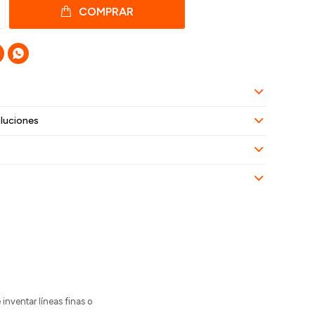
COMPRAR

luciones
 inventar líneas finas o