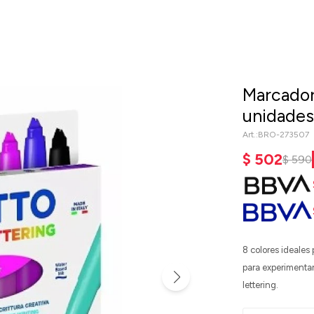
Marcador
unidade
BRO-273507
$
502
$
590
8 colores ideales 
para experimentar 
lettering.