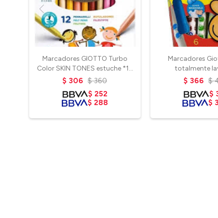
Marcadores GIOTTO Turbo
Marcadores Gio
Color SKIN TONES estuche *12
totalmente la
col.
$
306
$
360
$
366
$
$
252
$
$
288
$