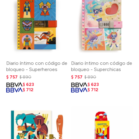
Diario íntimo con código de
Diario íntimo con código de
bloqueo - Superheroes
bloqueo - Superchicas
$
757
$
890
$
757
$
890
$
623
$
623
$
712
$
712