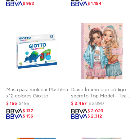
$
952
$
1.184
Masa para moldear Plastilina
Diario Íntimo con código
x12 colores Giotto
secreto Top Model - Team
Teddy
$
166
$
195
$
2.457
$
2.890
$
137
$
2.023
$
156
$
2.312