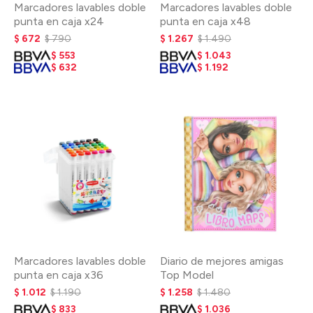
Marcadores lavables doble
Marcadores lavables doble
punta en caja x24
punta en caja x48
$
672
$
790
$
1.267
$
1.490
$
553
$
1.043
$
632
$
1.192
Marcadores lavables doble
Diario de mejores amigas
punta en caja x36
Top Model
$
1.012
$
1.190
$
1.258
$
1.480
$
833
$
1.036