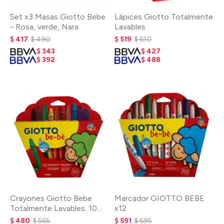
Set x3 Masas Giotto Bebe
Lápices Giotto Totalmente
- Rosa, verde, Nara
Lavables
$
417
$
490
$
519
$
610
$
343
$
427
$
392
$
488
Crayones Giotto Bebe
Marcador GIOTTO BEBE
Totalmente Lavables. 10
x12
unidades
$
480
$
565
$
591
$
695