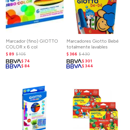
Marcador (fino) GIOTTO
Marcadores Giotto Bebé
COLOR x 6 col
totalmente lavables
$
89
$
105
$
366
$
430
$
74
$
301
$
84
$
344