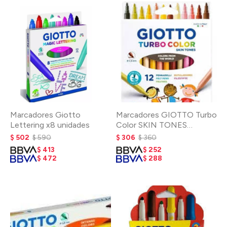
Marcadores Giotto
Marcadores GIOTTO Turbo
Lettering x8 unidades
Color SKIN TONES
estuche *12 col.
$
502
$
590
$
306
$
360
$
413
$
252
$
472
$
288