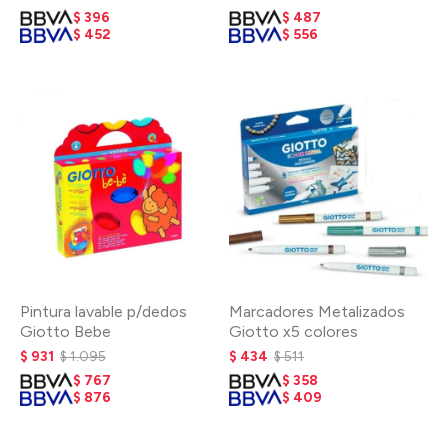
$
396
$
487
$
452
$
556
Pintura lavable p/dedos
Marcadores Metalizados
Giotto Bebe
Giotto x5 colores
$
931
$
1.095
$
434
$
511
$
767
$
358
$
876
$
409