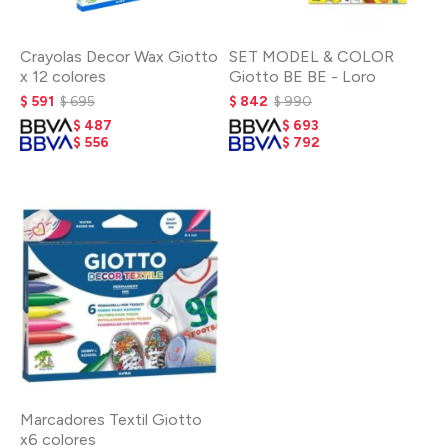
Crayolas Decor Wax Giotto
SET MODEL & COLOR
x 12 colores
Giotto BE BE - Loro
$
591
$
695
$
842
$
990
$
487
$
693
$
556
$
792
Marcadores Textil Giotto
x6 colores