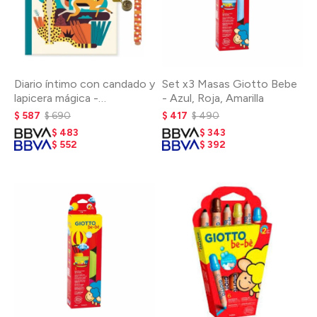
Diario íntimo con candado y
Set x3 Masas Giotto Bebe
lapicera mágica -
- Azul, Roja, Amarilla
NARANJA
$
587
$
690
$
417
$
490
$
483
$
343
$
552
$
392