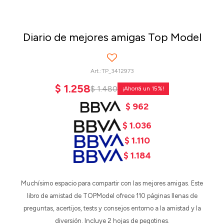
Diario de mejores amigas Top Model
TP_3412973
$
1.258
$
1.480
15
$
962
$
1.036
$
1.110
$
1.184
Muchísimo espacio para compartir con las mejores amigas. Este
libro de amistad de TOPModel ofrece 110 páginas llenas de
preguntas, acertijos, tests y consejos entorno a la amistad y la
diversión. Incluye 2 hojas de pegotines.