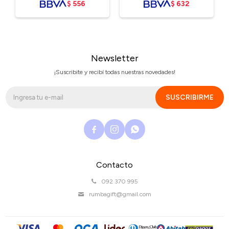
$
556
$
632
Newsletter
¡Suscribite y recibí todas nuestras novedades!
SUSCRIBIRME



Contacto
092 370 995
rumbagift@gmail.com