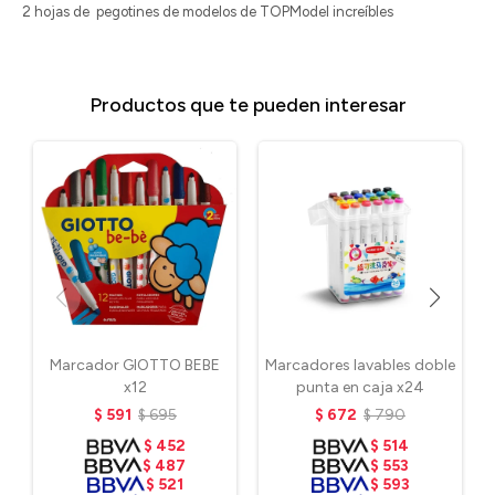
2 hojas de pegotines de modelos de TOPModel increíbles
Productos que te pueden interesar
Marcador GIOTTO BEBE
Marcadores lavables doble
x12
punta en caja x24
$
591
$
695
$
672
$
790
$
452
$
514
$
487
$
553
$
521
$
593