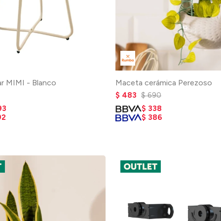
ar MIMI - Blanco
Maceta cerámica Perezoso
$
483
$
690
93
$
338
92
$
386