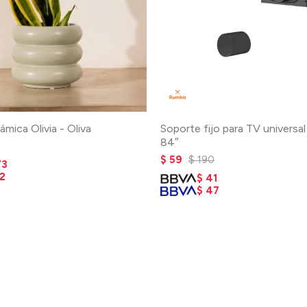
mica Olivia - Oliva
Soporte fijo para TV universal
84″
$
59
$
190
73
2
$
41
$
47