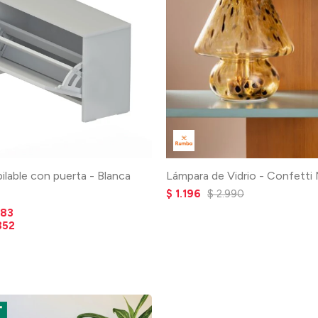
ilable con puerta - Blanca
Lámpara de Vidrio - Confetti
$
1.196
$
2.990
183
352