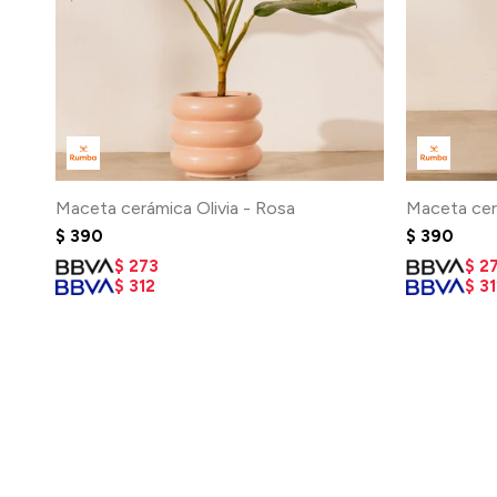
Maceta cerámica Olivia - Rosa
Maceta cerá
$
390
$
390
$
273
$
2
$
312
$
31