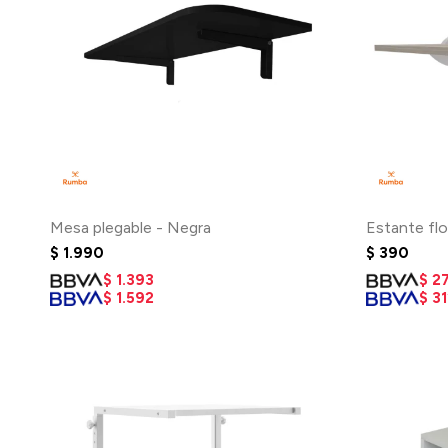
Mesa plegable - Negra
Estante fl
$
1.990
$
390
$
1.393
$
2
$
1.592
$
31