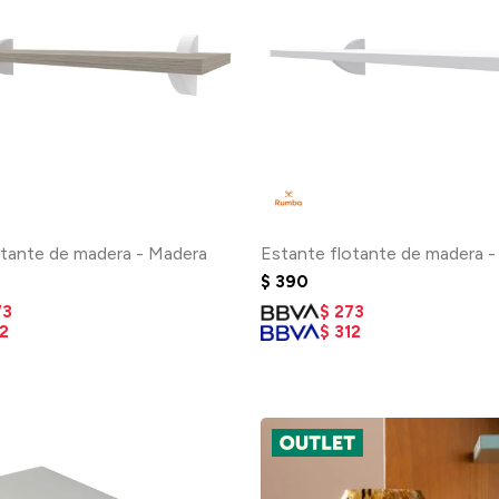
otante de madera - Madera
Estante flotante de madera -
$
390
73
$
273
2
$
312