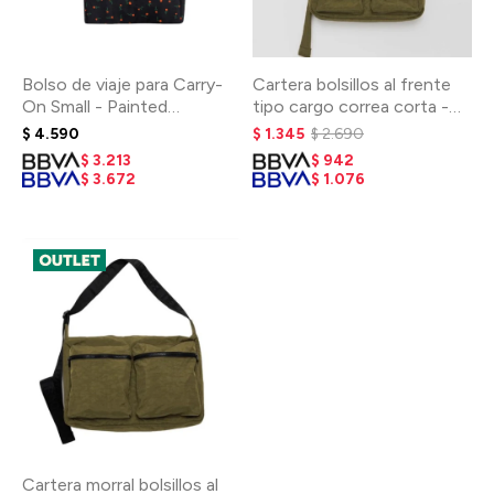
Bolso de viaje para Carry-
Cartera bolsillos al frente
On Small - Painted
tipo cargo correa corta -
Wildflower
Seaweed
$
4.590
$
1.345
$
2.690
$
3.213
$
942
$
3.672
$
1.076
Cartera morral bolsillos al