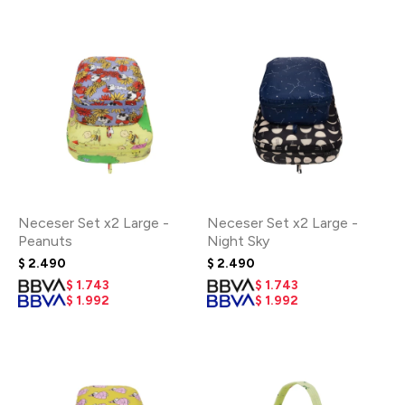
Neceser Set x2 Large -
Neceser Set x2 Large -
Peanuts
Night Sky
$
2.490
$
2.490
$
1.743
$
1.743
$
1.992
$
1.992