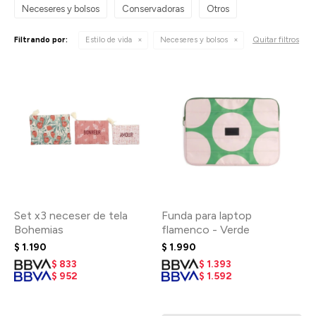
Neceseres y bolsos
Conservadoras
Otros
Quitar filtros
Filtrando por:
Estilo de vida
Neceseres y bolsos
Set x3 neceser de tela
Funda para laptop
Bohemias
flamenco - Verde
$
1.190
$
1.990
$
833
$
1.393
$
952
$
1.592