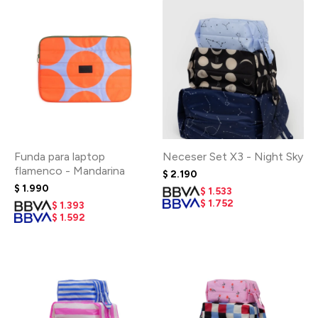
Funda para laptop
Neceser Set X3 - Night Sky
flamenco - Mandarina
$
2.190
$
1.990
$
1.533
$
1.752
$
1.393
$
1.592