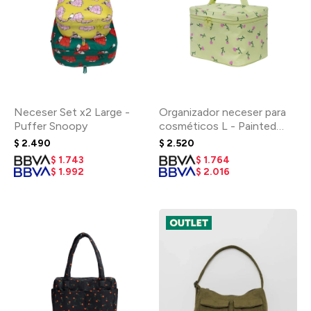
Neceser Set x2 Large -
Organizador neceser para
Puffer Snoopy
cosméticos L - Painted
Wildflower
$
2.490
$
2.520
$
1.743
$
1.764
$
1.992
$
2.016