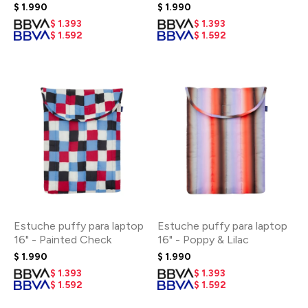
$
1.990
$
1.990
$
1.393
$
1.393
$
1.592
$
1.592
Estuche puffy para laptop
Estuche puffy para laptop
16" - Painted Check
16" - Poppy & Lilac
$
1.990
$
1.990
$
1.393
$
1.393
$
1.592
$
1.592