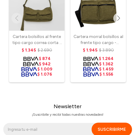
Cartera bolsillos al frente
Cartera morral bolsillos al
tipo cargo correa corta -
frente tipo cargo -
Seaweed
Seaweed
$
1.345
$
2.690
$
1.945
$
3.890
$
874
$
1.264
$
942
$
1.362
$
1.009
$
1.459
$
1.076
$
1.556
Newsletter
¡Suscribite y recibí todas nuestras novedades!
SUSCRIBIRME