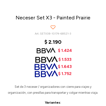
Neceser Set X3 - Painted Prairie
SETX38-10174-68521-3
$
2.190
$
1.424
$
1.533
$
1.643
$
1.752
Set de 3 neceser / organizadores con cierre para viajes y
organización, con presillas para transportar y colgar mientras viaja.
Variantes: