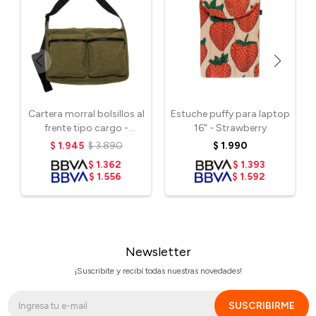
Cartera morral bolsillos al
Estuche puffy para laptop
frente tipo cargo -
16" - Strawberry
Seaweed
$
1.945
$
3.890
$
1.990
$
1.362
$
1.393
$
1.556
$
1.592
Newsletter
¡Suscribite y recibí todas nuestras novedades!
SUSCRIBIRME