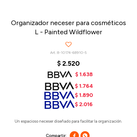
Organizador neceser para cosméticos
L - Painted Wildflower
8-10174-68910-5
$
2.520
$
1.638
$
1.764
$
1.890
$
2.016
Un espacioso neceser diseñado para facilitar la organización.

