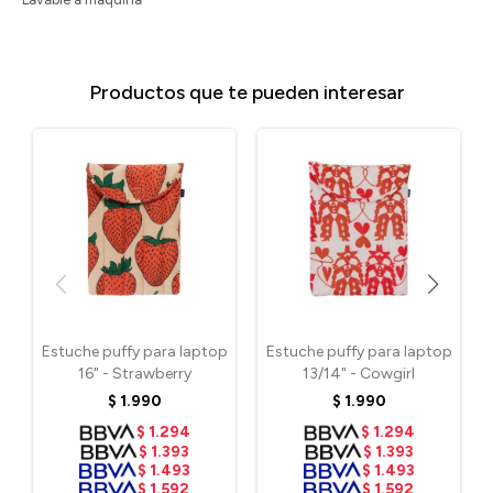
Productos que te pueden interesar
Estuche puffy para laptop
Estuche puffy para laptop
16" - Strawberry
13/14" - Cowgirl
$
1.990
$
1.990
$
1.294
$
1.294
$
1.393
$
1.393
$
1.493
$
1.493
$
1.592
$
1.592