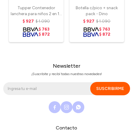
Tupper Contenedor
Botella c/pico + snack
lanchera para niños 2 en 1 -
pack - Dino
Cocodrilo
$
927
$
1.090
$
927
$
1.090
$
763
$
763
$
872
$
872
Newsletter
¡Suscribite y recibí todas nuestras novedades!
SUSCRIBIRME



Contacto