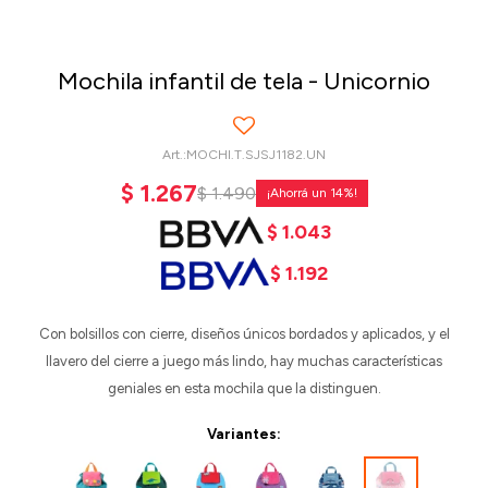
Mochila infantil de tela - Unicornio
MOCHI.T.SJSJ1182.UN
$
1.267
$
1.490
14
$
1.043
$
1.192
Con bolsillos con cierre, diseños únicos bordados y aplicados, y el
llavero del cierre a juego más lindo, hay muchas características
geniales en esta mochila que la distinguen.
Variantes: