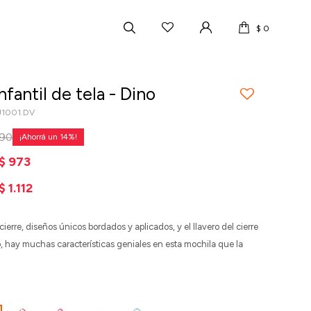
$
0
nfantil de tela - Dino
J1001.DV
390
14
$
973
$
1.112
cierre, diseños únicos bordados y aplicados, y el llavero del cierre
, hay muchas características geniales en esta mochila que la