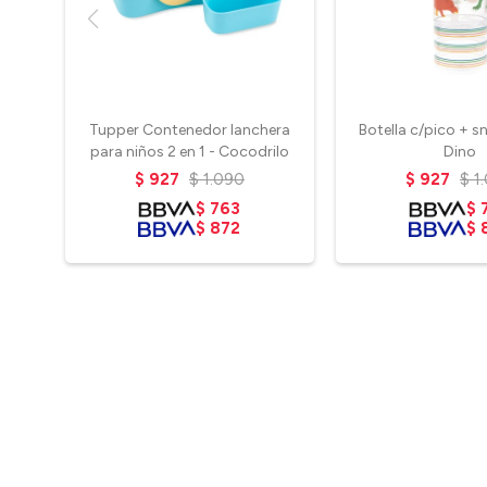
Tupper Contenedor lanchera
Botella c/pico + s
para niños 2 en 1 - Cocodrilo
Dino
$
927
$
1.090
$
927
$
1
$
763
$
$
872
$