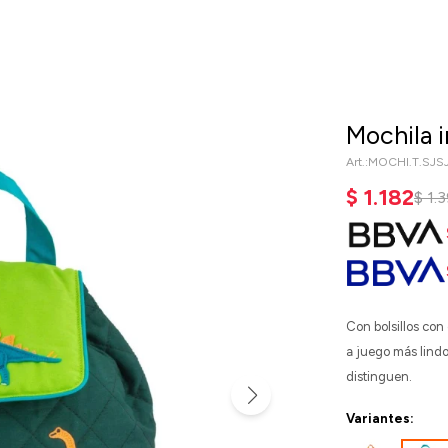
Mochila i
MOCHI.T.SJS
$
1.182
$
1.
Con bolsillos con 
a juego más lindo
distinguen.
Variantes: