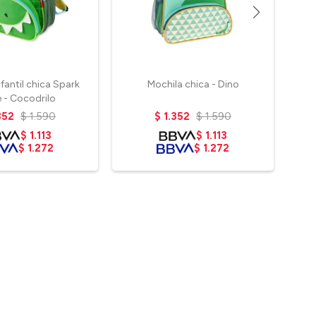
fantil chica Spark
Mochila chica - Dino
C
e - Cocodrilo
infa
352
$
1.590
$
1.352
$
1.590
$
1.113
$
1.113
$
1.272
$
1.272