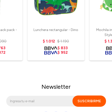
nack pack -
Lunchera rectangular - Dino
Mochila in
Styl
.090
$
1.012
$
1.190
$
1.
763
$
833
872
$
952
Newsletter
SUSCRIBIRME