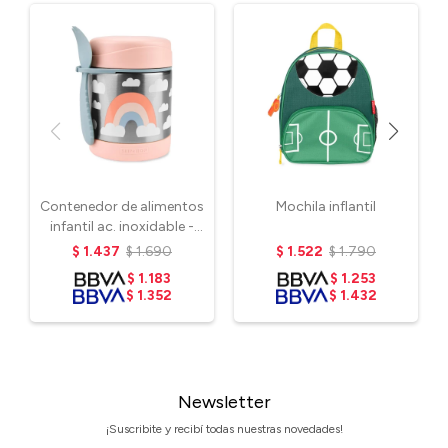
Contenedor de alimentos
Mochila inflantil
infantil ac. inoxidable -
Arcoíris
$
1.437
$
1.690
$
1.522
$
1.790
$
1.183
$
1.253
$
1.352
$
1.432
Newsletter
¡Suscribite y recibí todas nuestras novedades!