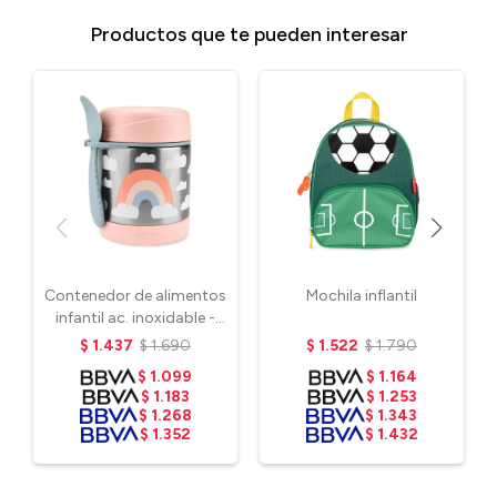
Productos que te pueden interesar
Contenedor de alimentos
Mochila inflantil
infantil ac. inoxidable -
Arcoíris
$
1.437
$
1.690
$
1.522
$
1.790
$
1.099
$
1.164
$
1.183
$
1.253
$
1.268
$
1.343
$
1.352
$
1.432