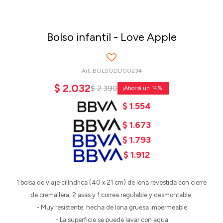
Bolso infantil - Love Apple
BOLSODD00234
$
2.032
$
2.390
14
$
1.554
$
1.673
$
1.793
$
1.912
1 bolsa de viaje cilíndrica (40 x 21 cm) de lona revestida con cierre
de cremallera, 2 asas y 1 correa regulable y desmontable.
- Muy resistente: hecha de lona gruesa impermeable
- La superficie se puede lavar con agua