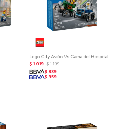
Lego City Avión Vs Cama del Hospital
$
1.019
$
1.199
$
839
$
959