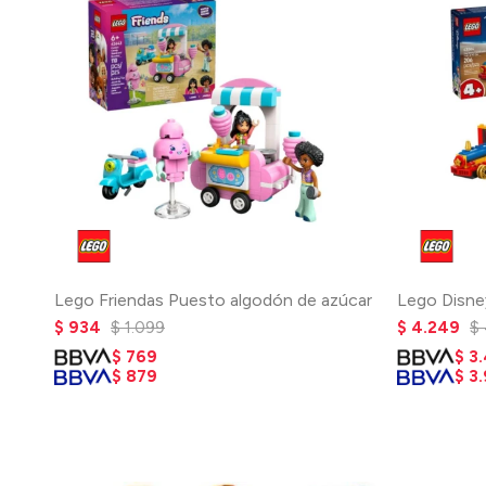
Lego Friendas Puesto algodón de azúcar
Lego Disney
$
934
$
1.099
$
4.249
$
$
769
$
3
$
879
$
3