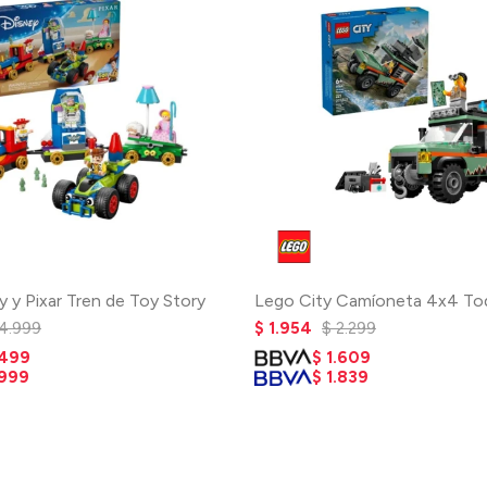
 y Pixar Tren de Toy Story
Lego City Camíoneta 4x4 To
4.999
$
1.954
$
2.299
.499
$
1.609
.999
$
1.839