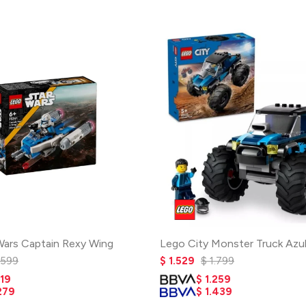
Wars Captain Rexy Wing
Lego City Monster Truck Azu
.599
$
1.529
$
1.799
119
$
1.259
279
$
1.439