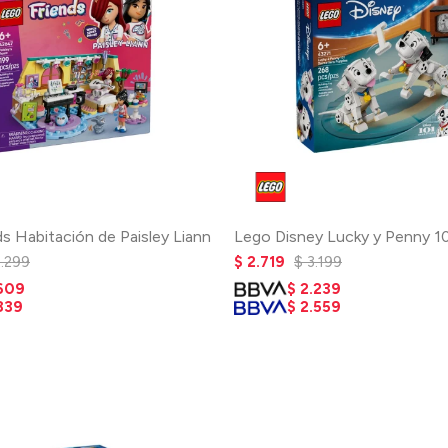
s Habitación de Paisley Liann
Lego Disney Lucky y Penny 1
2.299
$
2.719
$
3.199
.609
$
2.239
839
$
2.559