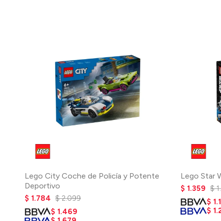
Lego City Coche de Policía y Potente
Lego Star 
Deportivo
$
1.359
$
1
$
1.784
$
2.099
$
1.
$
1.
$
1.469
$
1.679