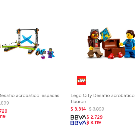
Desafio acrobático: espadas
Lego City Desafio acrobático
tiburón
.899
$
3.314
$
3.899
.729
119
$
2.729
$
3.119