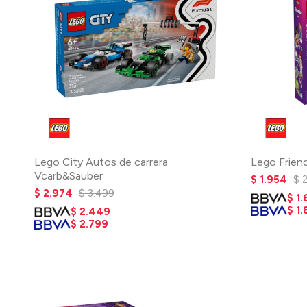
Lego City Autos de carrera
Lego Friend
Vcarb&Sauber
$
1.954
$
$
2.974
$
3.499
$
1
$
1.
$
2.449
$
2.799