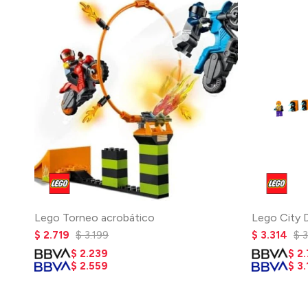
Lego Torneo acrobático
Lego City 
$
2.719
$
3.199
$
3.314
$
3
$
2.239
$
2
$
2.559
$
3.