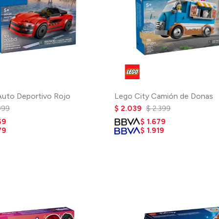
Auto Deportivo Rojo
Lego City Camión de Donas
099
$
2.039
$
2.399
69
$
1.679
79
$
1.919