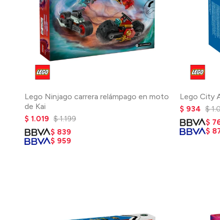
Lego Ninjago carrera relámpago en moto
Lego City 
de Kai
$
934
$
1.
$
1.019
$
1.199
$
7
$
8
$
839
$
959