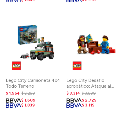
Lego City Camíoneta 4x4
Lego City Desafio
Todo Terreno
acrobático: Ataque al
tiburón
$
1.954
$
2.299
$
3.314
$
3.899
$
1.609
$
2.729
$
1.839
$
3.119