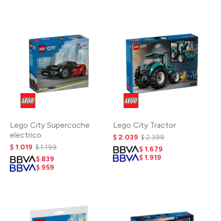
Lego City Supercoche
Lego City Tractor
electrico
$
2.039
$
2.399
$
1.019
$
1.199
$
1.679
$
1.919
$
839
$
959