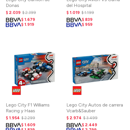
Donas
del Hospital
$
2.039
$
2.399
$
1.019
$
1.199
$
1.679
$
839
$
1.919
$
959
Lego City F1 Williams
Lego City Autos de carrera
Racing y Haas
Vcarb&Sauber
$
1.954
$
2.299
$
2.974
$
3.499
$
1.609
$
2.449
$
1.839
$
2.799