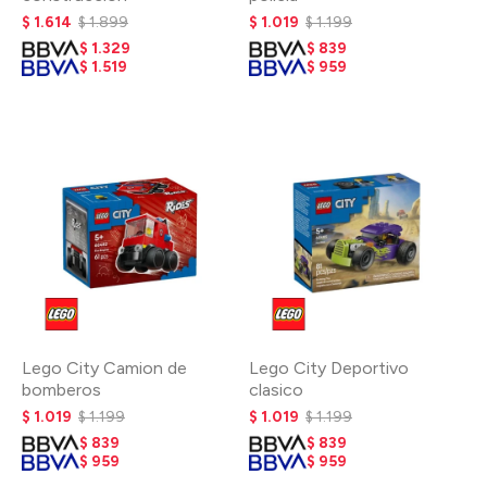
$
1.614
$
1.899
$
1.019
$
1.199
$
1.329
$
839
$
1.519
$
959
Lego City Camion de
Lego City Deportivo
bomberos
clasico
$
1.019
$
1.199
$
1.019
$
1.199
$
839
$
839
$
959
$
959