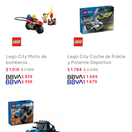
Lego City Moto de
Lego City Coche de Policía
bomberos
y Potente Deportivo
$
1.019
$
1.199
$
1.784
$
2.099
$
839
$
1.469
$
959
$
1.679