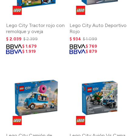
Lego City Tractor rojo con
Lego City Auto Deportivo
remolque y oveja
Rojo
$
2.039
$
2.399
$
934
$
1.099
$
1.679
$
769
$
1.919
$
879
Lego City Camión de
Lego City Avión Vs Cama