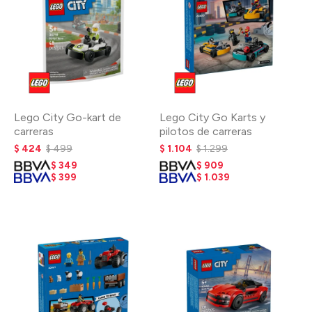
Lego City Go-kart de
Lego City Go Karts y
carreras
pilotos de carreras
$
424
$
499
$
1.104
$
1.299
$
349
$
909
$
399
$
1.039