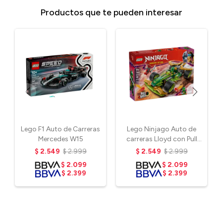
Productos que te pueden interesar
Lego F1 Auto de Carreras
Lego Ninjago Auto de
Mercedes W15
carreras Lloyd con Pull
Back
$
2.549
$
2.999
$
2.549
$
2.999
$
2.099
$
2.099
$
2.399
$
2.399