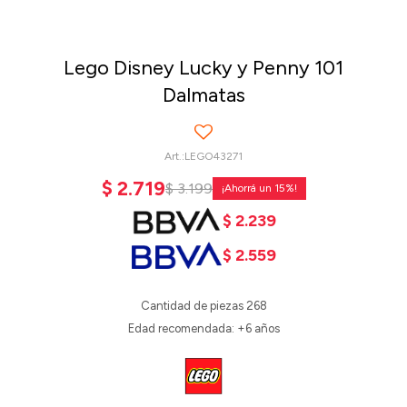
Lego Disney Lucky y Penny 101
Dalmatas
LEGO43271
$
2.719
$
3.199
15
$
2.239
$
2.559
Cantidad de piezas 268
Edad recomendada: +6 años