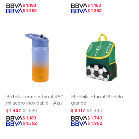
$
1.183
$
1.183
$
1.352
$
1.352
Botella termo infantil 450
Mochila infantil Modelo
ml acero inoxidable - Azul
grande
$
1.437
$
1.690
$
2.117
$
2.490
$
1.183
$
1.743
$
1.352
$
1.992