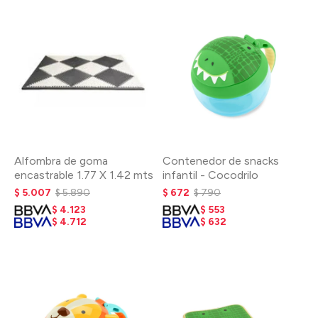
Alfombra de goma
Contenedor de snacks
encastrable 1.77 X 1.42 mts
infantil - Cocodrilo
$
5.007
$
5.890
$
672
$
790
$
4.123
$
553
$
4.712
$
632