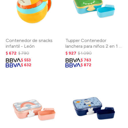
Contenedor de snacks
Tupper Contenedor
infantil - León
lanchera para niños 2 en 1 -
Cocodrilo
$
672
$
790
$
927
$
1.090
$
553
$
763
$
632
$
872