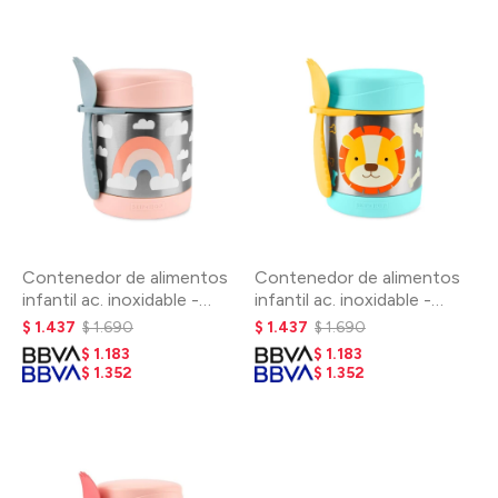
Contenedor de alimentos
Contenedor de alimentos
infantil ac. inoxidable -
infantil ac. inoxidable -
Arcoíris
León
$
1.437
$
1.690
$
1.437
$
1.690
$
1.183
$
1.183
$
1.352
$
1.352