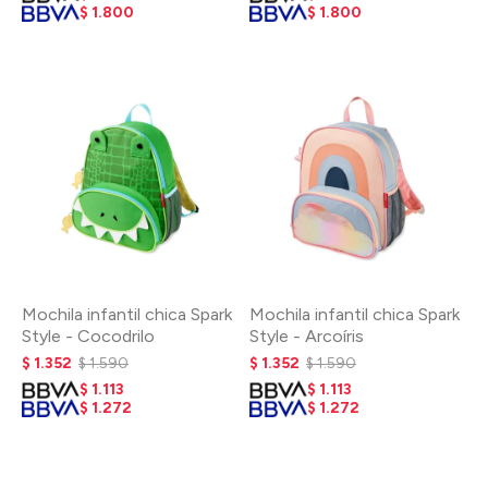
$
1.800
$
1.800
Mochila infantil chica Spark
Mochila infantil chica Spark
Style - Cocodrilo
Style - Arcoíris
$
1.352
$
1.590
$
1.352
$
1.590
$
1.113
$
1.113
$
1.272
$
1.272