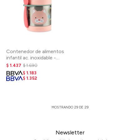
Contenedor de alimentos
infantil ac. inoxidable -
Gato
$
1.437
$
1.690
$
1.183
$
1.352
MOSTRANDO
29
DE
29
Newsletter