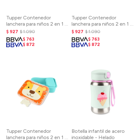
Tupper Contenedor
Tupper Contenedor
lanchera para niños 2 en 1 -
lanchera para niños 2 en 1 -
Arcoíris
Cohete
$
927
$
1.090
$
927
$
1.090
$
763
$
763
$
872
$
872
Tupper Contenedor
Botella infantil de acero
lanchera para niños 2 en 1 -
inoxidable - Helado