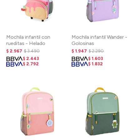
Mochila infantil con
Mochila infantil Wander -
rueditas - Helado
Golosinas
$
2.967
$
3.490
$
1.947
$
2.290
$
2.443
$
1.603
$
2.792
$
1.832