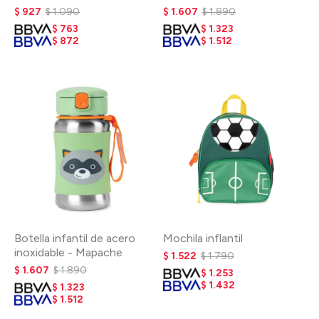
León
$
927
$
1.090
$
1.607
$
1.890
$
763
$
1.323
$
872
$
1.512
Botella infantil de acero
Mochila inflantil
inoxidable - Mapache
$
1.522
$
1.790
$
1.607
$
1.890
$
1.253
$
1.432
$
1.323
$
1.512