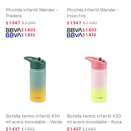
Mochila infantil Wander -
Mochila infantil Wander -
Pradera
Insectos
$
1.947
$
2.290
$
1.947
$
2.290
$
1.603
$
1.603
$
1.832
$
1.832
Botella termo infantil 450
Botella termo infantil 450
ml acero inoxidable - Verde
ml acero inoxidable - Rosa
$
1.437
$
1.690
$
1.437
$
1.690