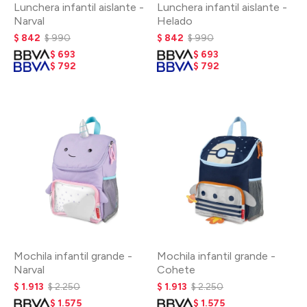
Lunchera infantil aislante -
Lunchera infantil aislante -
Narval
Helado
$
842
$
990
$
842
$
990
$
693
$
693
$
792
$
792
Mochila infantil grande -
Mochila infantil grande -
Narval
Cohete
$
1.913
$
2.250
$
1.913
$
2.250
$
1.575
$
1.575