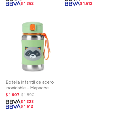
$
1.352
$
1.512
Botella infantil de acero
inoxidable - Mapache
$
1.607
$
1.890
$
1.323
$
1.512