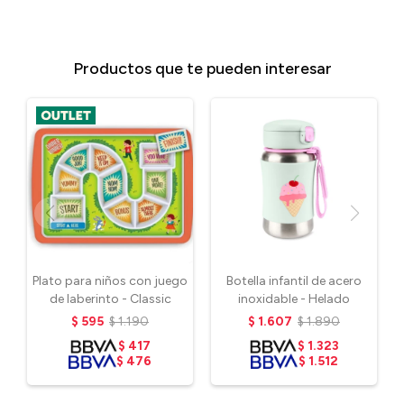
Productos que te pueden interesar
Plato para niños con juego
Botella infantil de acero
de laberinto - Classic
inoxidable - Helado
$
595
$
1.190
$
1.607
$
1.890
$
417
$
1.323
$
476
$
1.512