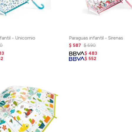
fantil - Unicornio
Paraguas infantil - Sirenas
0
$
587
$
690
83
$
483
52
$
552