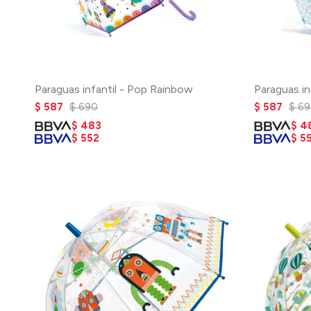
Paraguas infantil - Pop Rainbow
Paraguas in
$
587
$
690
$
587
$
69
$
483
$
4
$
552
$
5