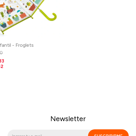
fantil - Froglets
0
83
52
Newsletter