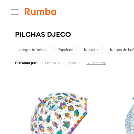

PILCHAS DJECO
Juegos infantiles
Papelería
Juguetes
Juegos de ba
Quitar filtros
Filtrando por:
Pilchas
Djeco