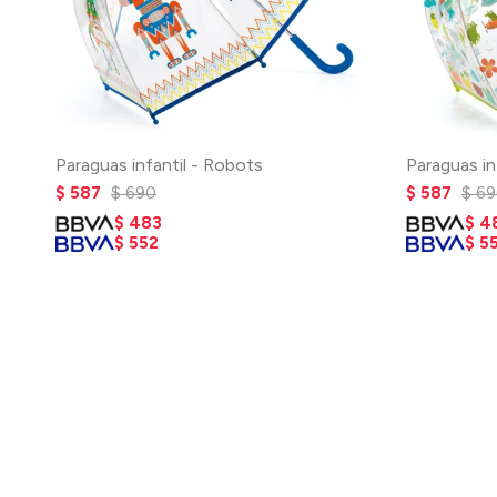
Paraguas infantil - Robots
Paraguas in
$
587
$
690
$
587
$
69
$
483
$
4
$
552
$
5