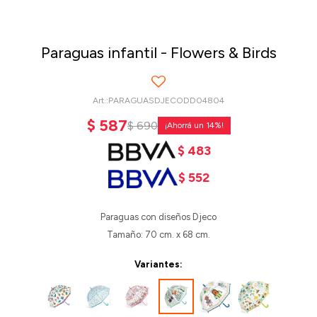
Paraguas infantil - Flowers & Birds
PARAGUASDJECODD04804
$
587
$
690
14
$
483
$
552
Paraguas con diseños Djeco
Tamaño: 70 cm. x 68 cm.
Variantes: