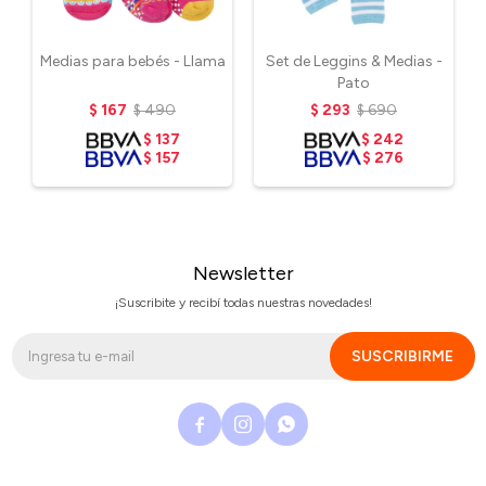
Medias para bebés - Llama
Set de Leggins & Medias -
Pato
$
167
$
490
$
293
$
690
$
137
$
242
$
157
$
276
Newsletter
¡Suscribite y recibí todas nuestras novedades!
SUSCRIBIRME


