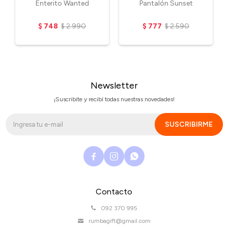
Enterito Wanted
Pantalón Sunset
$
748
$
2.990
$
777
$
2.590
Newsletter
¡Suscribite y recibí todas nuestras novedades!
SUSCRIBIRME



Contacto
092 370 995
rumbagift@gmail.com