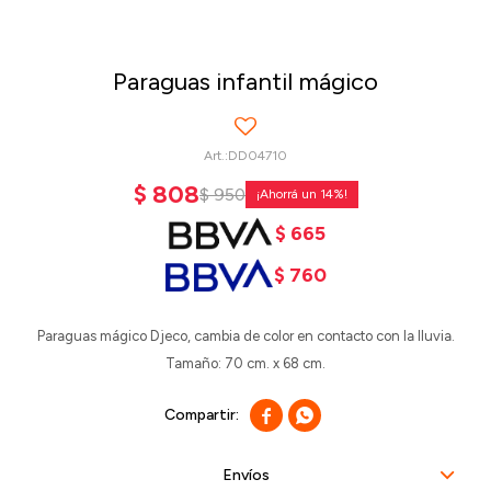
Paraguas infantil mágico
DD04710
$
808
$
950
14
$
665
$
760
Paraguas mágico Djeco, cambia de color en contacto con la lluvia.
Tamaño: 70 cm. x 68 cm.


Envíos