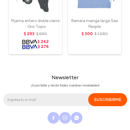
Pijama entero doble cierre
Remera manga larga Sea
- Gris Topo
People
$
293
$
690
$
300
$
1.580
$
242
$
276
Newsletter
¡Suscribite y recibí todas nuestras novedades!
SUSCRIBIRME


