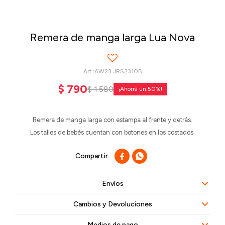
Remera de manga larga Lua Nova
AW23.JRS2310B
$
790
$
1.580
50
Remera de manga larga con estampa al frente y detrás.
Los talles de bebés cuentan con botones en los costados.


Envíos
Cambios y Devoluciones
Medios de pago